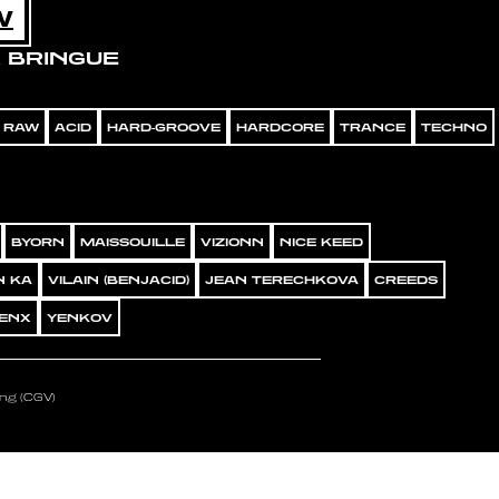
W
 BRINGUE
RAW
ACID
HARD-GROOVE
HARDCORE
TRANCE
TECHNO
BYORN
MAISSOUILLE
VIZIONN
NICE KEED
N KA
VILAIN (BENJACID)
JEAN TERECHKOVA
CREEDS
ENX
YENKOV
ng (CGV)