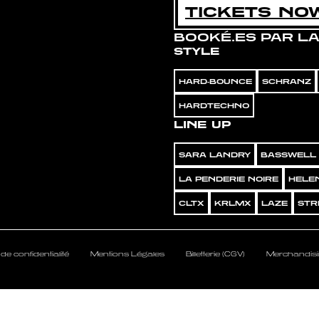
TICKETS NO
BOOKÉ.ES PAR LA
STYLE
HARD-BOUNCE
SCHRANZ
HARDTECHNO
LINE UP
SARA LANDRY
BASSWELL
LA PENDERIE NOIRE
HELE
CLTX
KRLMX
LAZE
STR
 de confidentialité
Mentions Légales
Billetterie (CGV)
Merchandisi