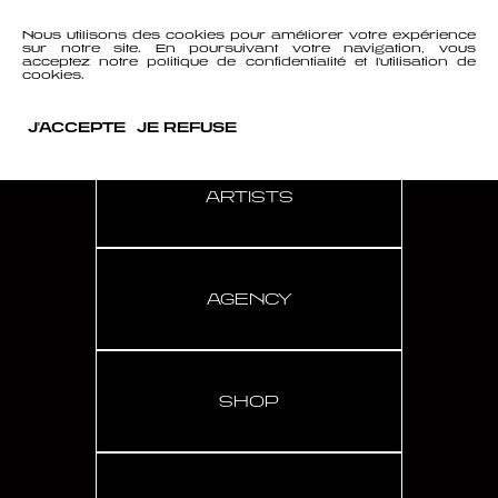
Nous utilisons des cookies pour améliorer votre expérience
sur notre site. En poursuivant votre navigation, vous
acceptez notre politique de confidentialité et l'utilisation de
cookies.
J'ACCEPTE
JE REFUSE
ARTISTS
AGENCY
SHOP