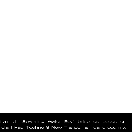
Trym dit “Sparkling Water Boy” brise les codes en
êlant Fast Techno & New Trance, tant dans ses mix