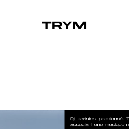
TRYM
Dj parisien passionné, 
associant une musique m