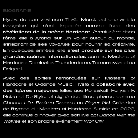
BIOGRAPIE
Hysta, de son vrai nom Thaïs Morel, est une artiste
française qui s’est imposée comme l’une des
révélations de la scène Hardcore
. Aventurière dans
l’âme, elle a grandi sur un voilier autour du monde,
s’inspirant de ses voyages pour nourrir sa créativité.
En quelques années, elle
s’est produite sur les plus
grandes scènes internationales
comme Masters of
Hardcore, Dominator, Thunderdome, Tomorrowland ou
Defqon.1.
Avec des sorties remarquées sur Masters of
Hardcore et Q-dance Music, Hysta a
collaboré avec
des figures majeures
telles que Korsakoff, Furyan, F.
Noize et Re-Style, et signé des titres phares comme
Choose Life
,
Broken Dreams
ou
Player Nr.1
. Créatrice
de l’hymne du Masters of Hardcore Austria en 2023,
elle continue d’innover avec son live act
Dance with the
Wolves
et son propre événement
Wolf City
.