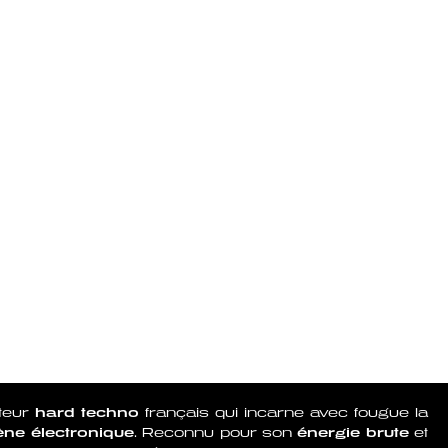
teur
hard techno
français qui incarne avec fougue la
ène électronique
. Reconnu pour son
énergie brute
et