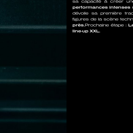
sa capacité à créer u
performances intenses s
dévoile sa première tr
figures de la scène techn
près.
Prochaine étape :
L
line-up XXL
.