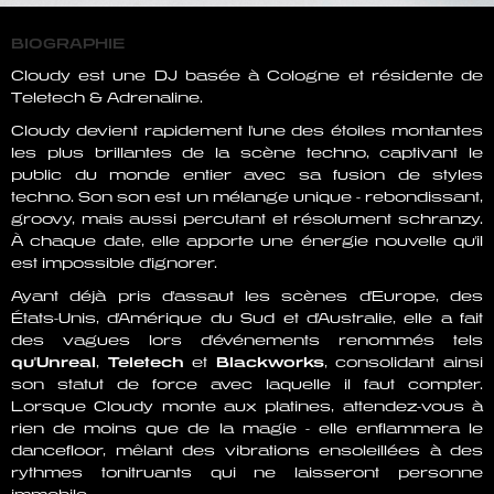
BIOGRAPHIE
Cloudy est une DJ basée à Cologne et résidente de
Teletech & Adrenaline.
Cloudy devient rapidement l'une des étoiles montantes
les plus brillantes de la scène techno, captivant le
public du monde entier avec sa fusion de styles
techno. Son son est un mélange unique - rebondissant,
groovy, mais aussi percutant et résolument schranzy.
À chaque date, elle apporte une énergie nouvelle qu'il
est impossible d'ignorer.
Ayant déjà pris d'assaut les scènes d'Europe, des
États-Unis, d'Amérique du Sud et d'Australie, elle a fait
des vagues lors d'événements renommés tels
qu'Unreal
,
Teletech
et
Blackworks
, consolidant ainsi
son statut de force avec laquelle il faut compter.
Lorsque Cloudy monte aux platines, attendez-vous à
rien de moins que de la magie - elle enflammera le
dancefloor, mêlant des vibrations ensoleillées à des
rythmes tonitruants qui ne laisseront personne