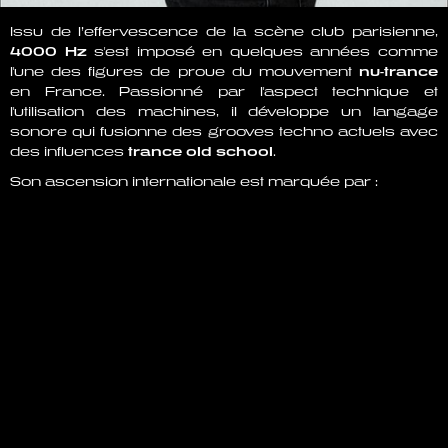
Issu de l’effervescence de la scène club parisienne,
4000 Hz
s'est imposé en quelques années comme
l'une des figures de proue du mouvement
nu-trance
en France. Passionné par l'aspect technique et
l'utilisation des machines, il développe un langage
sonore qui fusionne des grooves techno actuels avec
des influences
trance old school
.
Son ascension internationale est marquée par :
La signature de son premier titre
"Hot
Sensation"
sur le label
Teletech
.
Son intégration au sein de
Jinn Agency
, devenant
début 2026 le seul artiste français du roster
aux côtés de noms comme Azyr ou Alex Farell.
Des performances remarquées en France et en
Amérique du Sud
.
Une année 2026 déjà programmée avec des dates
majeures à
Berlin
, Londres et Manchester sous