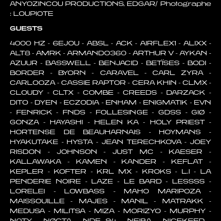
ANYOZINCOU PRODUCTIONS, EDGAR/ Photographe
: LOUPIOTE
GUESTS
4000 HZ - 6EJOU - ABSL - ACK - AIRFLEX1 - ALIXX -
ALT8 - AMRK - ARMANDO360 - ARTHUR V - AYKAN -
AZUUR - BASSWELL - BENJACID - BETÏSES - BODI -
BORDER - BYORN - CARAVEL - CARL ZYRA -
CARLOOZA - CASSIE RAPTOR - CERA KHIN - CLMX -
CLOUDY - CLTX - COMBE - CREEDS - DARZACK -
DITO - DYEN - ECZODIA - ENHAM - ENIGMATIK - EVN
- FENRICK - FNDS - FOLLESINGE - GDSS - GIØ -
GONZA - HAYASHI - HELEN KA - HOLY PRIEST -
HORTENSE DE BEAUHARNAIS - HOYMANS -
HYAKUTAKE - HYSTA - JEAN TERECHKOVA - JOEY
RISDON - JOHNSON - JUST MC - KAESER -
KALLAWAKA - KAMEN - KANDER - KEFLAT -
KEPLER - KOFTER - KRL MX - KROKS - L.I - LA
PENDERIE NOIRE - LAZE - LE BARD - LESSSS -
LORELEI - LOWBASS - MAHO MARIPOZA -
MAISSOUILLE - MAJES - MANIL - MATRAKK -
MEDUSA - MILITSA - MIZA - MORIZYO - MURPHY -
N0TY - NØCTA - NDE 94 - NEIBA - NICEKEED -